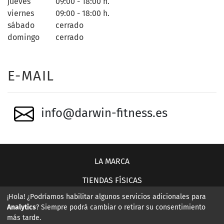
jueves
09:00 - 18:00 h.
viernes
09:00 - 18:00 h.
sábado
cerrado
domingo
cerrado
E-MAIL
info@darwin-fitness.es
LA MARCA
TIENDAS FÍSICAS
¡Hola! ¿Podríamos habilitar algunos servicios adicionales para
CONTACTO
Analytics
? Siempre podrá cambiar o retirar su consentimiento
más tarde.
AVISO LEGAL